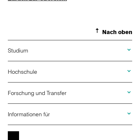
Nach oben
Toggle S
Studium
Toggle H
Studienangebot
Hochschule
Toggle F
Bewerbung
Über uns
Forschung und Transfer
Toggle I
Studienberatung
Aktuelles
Informationen für
Projekte
Weiterbildung
Veranstaltungen
Studieninteressierte
EN