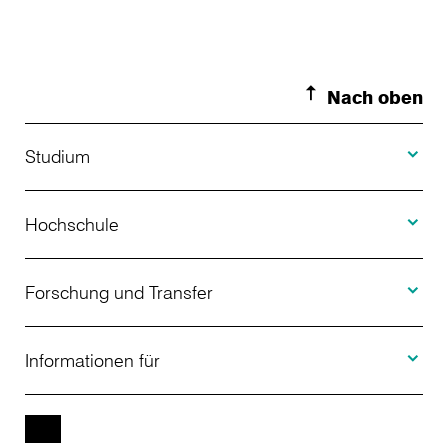
Nach oben
Toggle S
Studium
Toggle H
Studienangebot
Hochschule
Toggle F
Bewerbung
Über uns
Forschung und Transfer
Toggle I
Studienberatung
Aktuelles
Informationen für
Projekte
Weiterbildung
Veranstaltungen
Studieninteressierte
EN