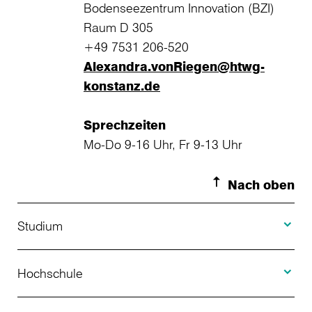
Bodenseezentrum Innovation (BZI)
Raum D 305
+49 7531 206-520
Alexandra.vonRiegen@htwg-
konstanz.de
Sprechzeiten
Mo-Do 9-16 Uhr, Fr 9-13 Uhr
Nach oben
Toggle S
Studium
Toggle H
Studienangebot
Hochschule
Toggle F