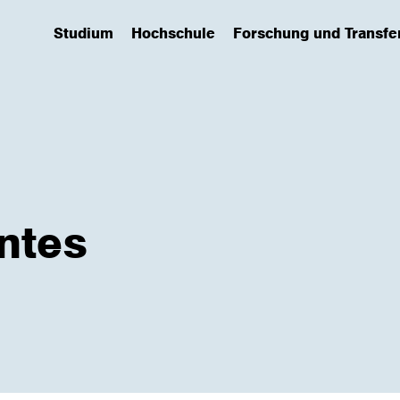
Studium
Hochschule
Forschung und Transfe
(has submenu)
(has submenu)
(has submenu)
entes