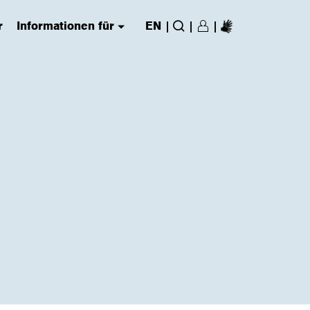
r
Informationen für
EN
|
|
|
Login/Register
(has submenu)
Suche