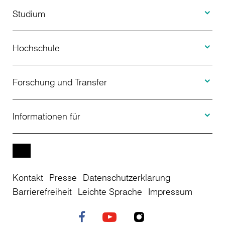
Toggle S
Studium
Toggle H
Studienangebot
Hochschule
Toggle F
Bewerbung
Über uns
Forschung und Transfer
Toggle I
Studienberatung
Aktuelles
Informationen für
Projekte
Weiterbildung
Veranstaltungen
Studieninteressierte
EN
Kontakt
Presse
Datenschutzerklärung
Studienkolleg
Einrichtungen
Studierende
Barrierefreiheit
Leichte Sprache
Impressum
Stellenangebote