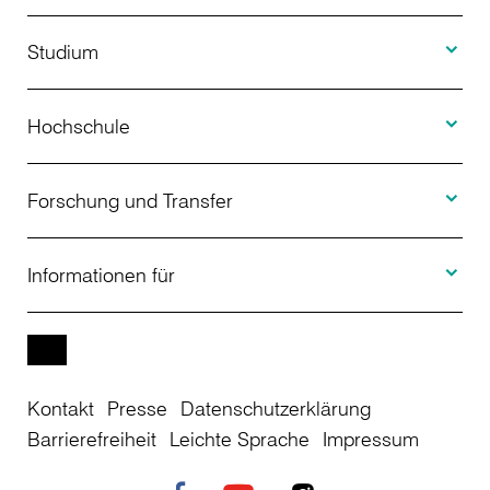
Toggle S
Studium
Toggle H
Studienangebot
Hochschule
Toggle F
Bewerbung
Über uns
Forschung und Transfer
Toggle I
Studienberatung
Aktuelles
Informationen für
Projekte
Weiterbildung
Veranstaltungen
Studieninteressierte
EN
Kontakt
Presse
Datenschutzerklärung
Studienkolleg
Einrichtungen
Studierende
Barrierefreiheit
Leichte Sprache
Impressum
Stellenangebote