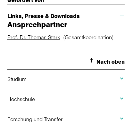
Links, Presse & Downloads
Ansprechpartner
Prof. Dr. Thomas Stark
(Gesamtkoordination)
Nach oben
Toggle S
Studium
Toggle H
Studienangebot
Hochschule
Toggle F
Bewerbung
Über uns
Forschung und Transfer