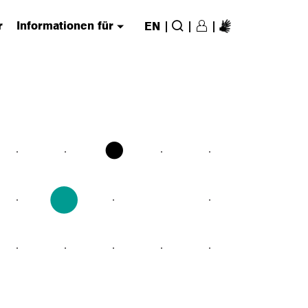
r
Informationen für
|
|
|
EN
Login/Register
(has submenu)
Suche