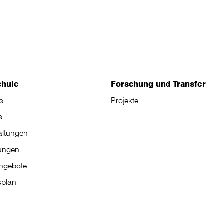
chule
Forschung und Transfer
s
Projekte
s
altungen
tungen
angebote
plan