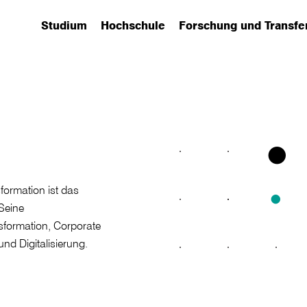
Studium
Hochschule
Forschung und Transfe
(has submenu)
(has submenu)
(has submenu)
sformation ist das
Seine
sformation, Corporate
und Digitalisierung.