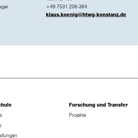
ager
+49 7531 206-364
klaus.koenig@htwg-konstanz.de
chule
Forschung und Transfer
s
Projekte
s
altungen