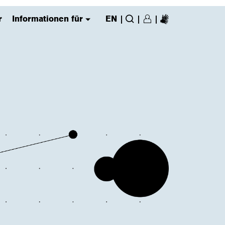
r
Informationen für
EN
|
|
|
Login/Register
(has submenu)
Suche