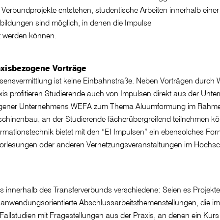
Verbundprojekte entstehen, studentische Arbeiten innerhalb einer
bildungen sind möglich, in denen die Impulse
ft werden können.
axisbezogene Vorträge
sensvermittlung ist keine Einbahnstraße. Neben Vorträgen durch W
xis profitieren Studierende auch von Impulsen direkt aus der Untern
gener Unternehmens WEFA zum Thema Aluumformung im Rahmen d
chinenbau, an der Studierende fächerübergreifend teilnehmen kön
ormationstechnik bietet mit den “EI Impulsen” ein ebensolches
Vorlesungen oder anderen Vernetzungsveranstaltungen im Hochschu
es innerhalb des Transferverbunds verschiedene: Seien es Projekte
, anwendungsorientierte Abschlussarbeitsthemenstellungen, die im
llstudien mit Fragestellungen aus der Praxis, an denen ein Kurs