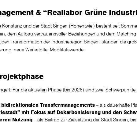
agement & “Reallabor Grüne Industri
onstanz und der Stadt Singen (Hohentwiel) besteht seit Sommer 
nen, dem Aufbau vertrauensvoller Beziehungen und dem Matching
tigen Transformation der Industrieregion Singen” standen die gro
erung, neue Werkstoffe, Mobilitätswende.
Projektphase
gert. Für die aktuellen Phase (bis 2026) sind zwei Schwerpunkte 
 bidirektionalen Transfermanagements
– als dauerhafte P
riestadt” mit Fokus auf Dekarbonisierung und den Sch
deren Nutzung
– als Beitrag zur Zielsetzung der Stadt Singen, b