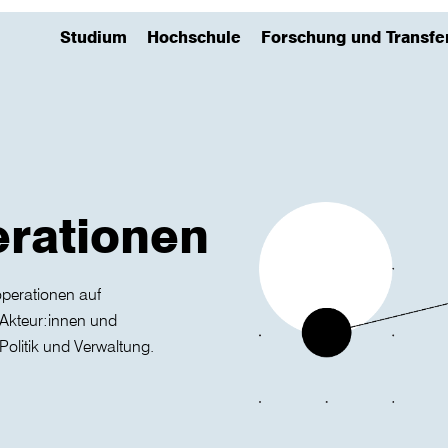
Studium
Hochschule
Forschung und Transfe
(has submenu)
(has submenu)
(has submenu)
erationen
perationen auf
u Akteur:innen und
Politik und Verwaltung.