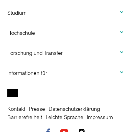
Toggle S
Studium
Toggle H
Studienangebot
Hochschule
Toggle F
Bewerbung
Über uns
Forschung und Transfer
Toggle I
Studienberatung
Aktuelles
Informationen für
Projekte
Weiterbildung
Veranstaltungen
Studieninteressierte
EN
Kontakt
Presse
Datenschutzerklärung
Studienkolleg
Einrichtungen
Studierende
Barrierefreiheit
Leichte Sprache
Impressum
Stellenangebote