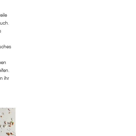
eile
such.
s
sches
ben
ifen.
n ihr