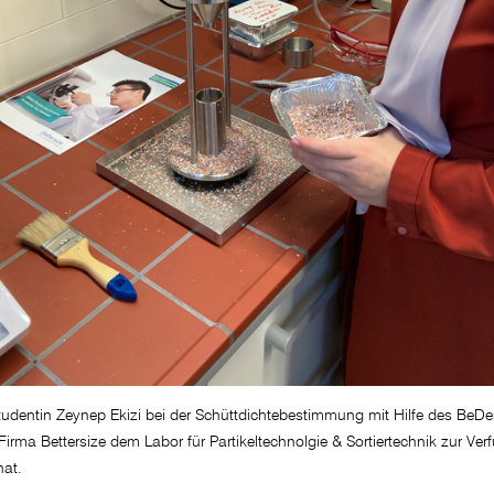
udentin Zeynep Ekizi bei der Schüttdichtebestimmung mit Hilfe des BeDe
Firma Bettersize dem Labor für Partikeltechnolgie & Sortiertechnik zur Ve
hat.