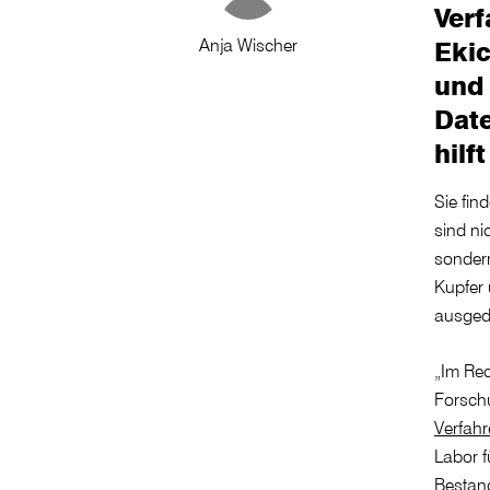
Ver
Anja Wischer
Ekic
und 
Dat
hilf
Sie fin
sind ni
sondern
Kupfer 
ausged
„Im Rec
Forschu
Verfahr
Labor f
Bestand