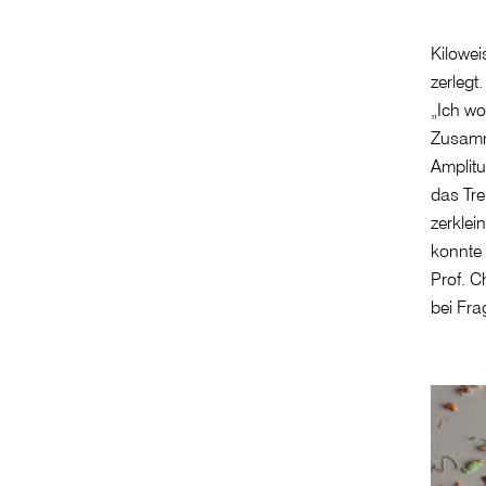
Kilowei
zerlegt
„Ich wo
Zusamme
Amplit
das Tre
zerklei
konnte 
Prof. C
bei Fra