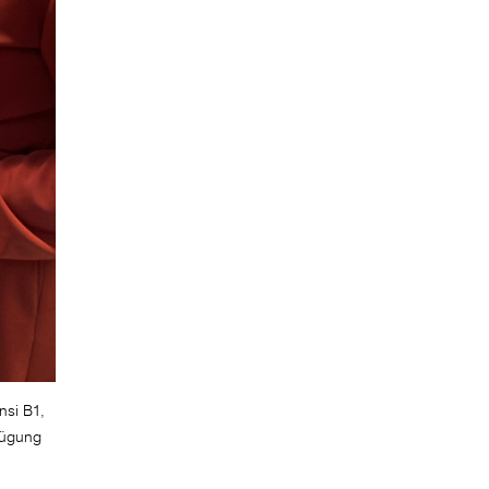
nsi B1,
rfügung