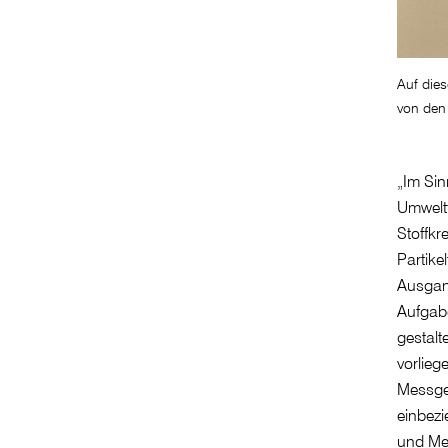
Auf die
von den 
„Im Sin
Umweltt
Stoffkr
Partike
Ausgang
Aufgabe
gestalt
vorlieg
Messger
einbezi
und Me