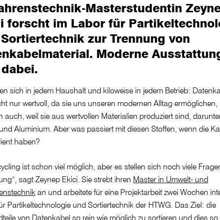
fahrenstechnik-Masterstudentin Zeyn
i forscht im Labor für Partikeltechno
Sortiertechnik zur Trennung von
enkabelmaterial. Moderne Ausstattun
t dabei.
den sich in jedem Haushalt und kiloweise in jedem Betrieb: Datenka
cht nur wertvoll, da sie uns unseren modernen Alltag ermöglichen,
 auch, weil sie aus wertvollen Materialien produziert sind, darunte
und Aluminium. Aber was passiert mit diesen Stoffen, wenn die Ka
ient haben?
ycling ist schon viel möglich, aber es stellen sich noch viele Frage
ng“, sagt Zeynep Ekici. Sie strebt ihren
Master in Umwelt- und
enstechnik
an und arbeitete für eine Projektarbeit zwei Wochen int
ür Partikeltechnologie und Sortiertechnik der HTWG. Das Ziel: die
teile von Datenkabel so rein wie möglich zu sortieren und dies so