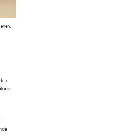
sehen,
 das
itung.
z
ände