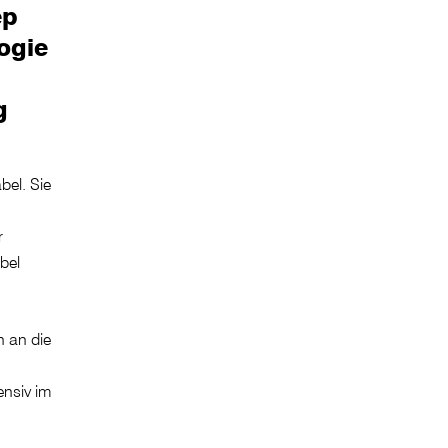
ep
logie
g
bel. Sie
r
bel
n an die
ensiv im