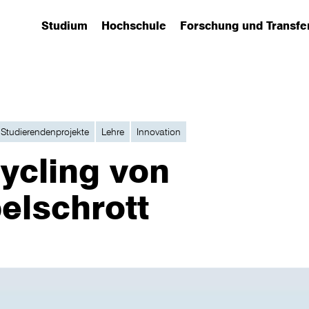
Studium
Hochschule
Forschung und Transfe
(has submenu)
(has submenu)
(has submenu)
Studierendenprojekte
Lehre
Innovation
ycling von
elschrott