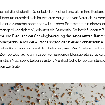
se hat die Studentin Datenkabel zerkleinert und sie in ihre Bestandt
. Dann unterschied sich ihr weiteres Vorgehen von Versuch zu Ver
llte aus zunächst scheinbar willkürlichen Parametern ein sinnvolle
nspiel konzipieren“, erläutert die Studentin. So beeinflussen z.B.
ude und Frequenz der Schwingbewegung des eingesetzten Trennti
nnergebnis. Auch der Aufschlussgrad der in einer Schneidmühle
nerten Kabel wirkt sich auf die Sortierung aus. Zur Analyse der Pro
Zeynep Ekici auf die im Labor vorhandenen Messgeräte zurückgre
hristian Nied sowie Laborassistent Manfred Schollenberger stande
gen zur Seite.