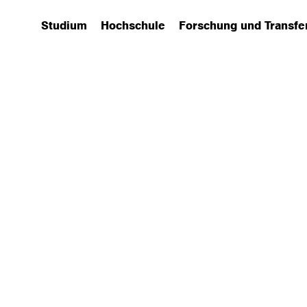
Studium
Hochschule
Forschung und Transfe
(has submenu)
(has submenu)
(has submenu)