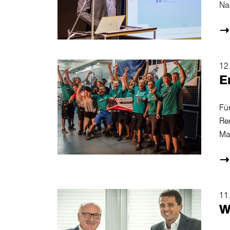
Nac
12
E
Fü
Re
Mas
11
W