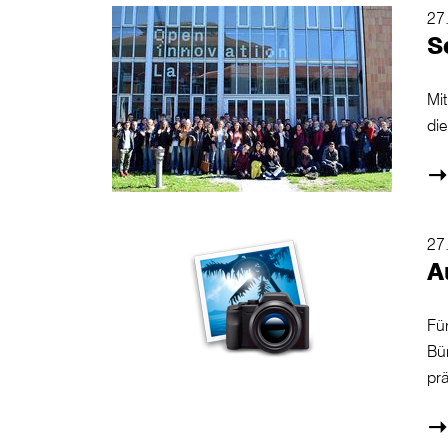
27
S
Mi
di
27
A
Für
Bü
prä