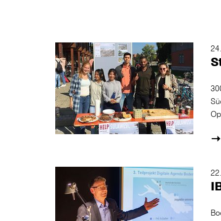
24
S
30
Sü
Op
22
I
Bo