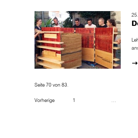
25
D
Le
ans
Seite 70 von 83.
Vorherige
1
…