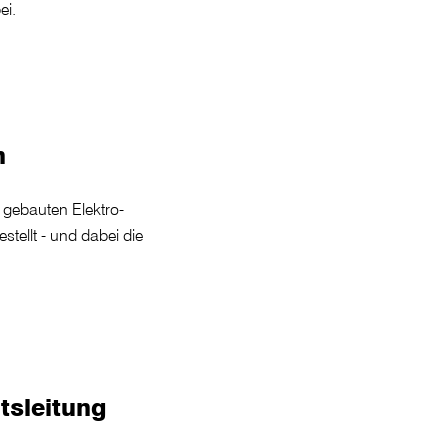
ei.
n
 gebauten Elektro-
ellt - und dabei die
tsleitung