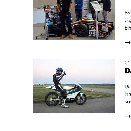
85
be
Ei
01
D
Da
ih
kö