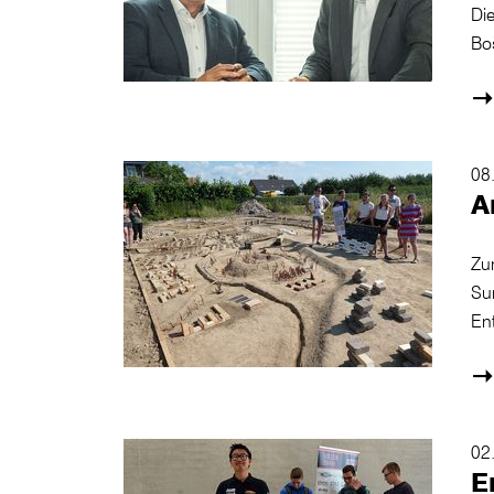
Die
Boš
08
A
Zun
Su
En
02
E