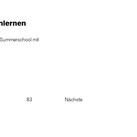
nlernen
G-Summerschool mit
83
Nächste