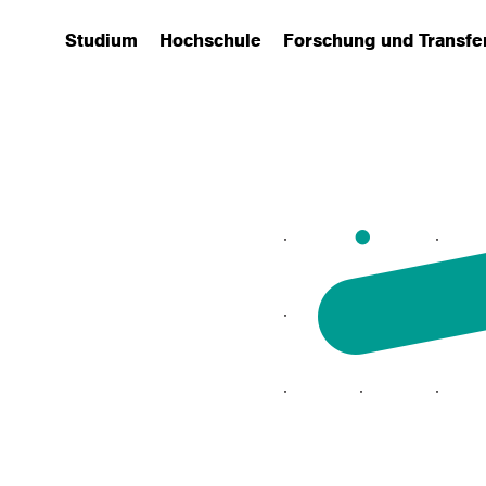
Studium
Hochschule
Forschung und Transfe
(has submenu)
(has submenu)
(has submenu)