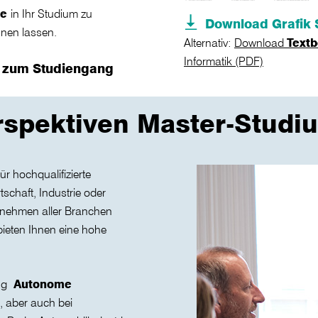
te
in Ihr Studium zu
Download Grafik 
nnen lassen.
Alternativ:
Download
Text
Informatik (PDF)
s zum Studiengang
rspektiven Master-Studi
ür hochqualifizierte
schaft, Industrie oder
rnehmen aller Branchen
bieten Ihnen eine hohe
ung
Autonome
 aber auch bei