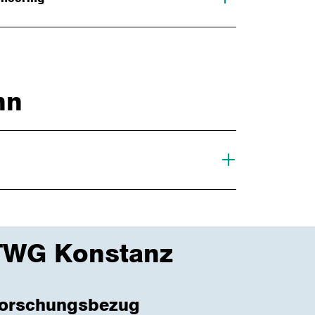
nn
HTWG Konstanz
 Forschungsbezug