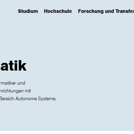
Studium
Hochschule
Forschung und Transfe
(has submenu)
(has submenu)
(has submenu)
atik
rmatiker und
hrichtungen mit
m Bereich Autonome Systeme,