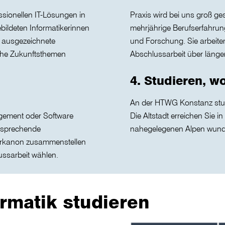
sionellen IT-Lösungen in
Praxis wird bei uns groß g
bildeten Informatikerinnen
mehrjährige Berufserfahrun
e ausgezeichnete
und Forschung. Sie arbeit
che Zukunftsthemen
Abschlussarbeit über länge
4. Studieren, 
An der HTWG Konstanz studi
gement oder Software
Die Altstadt erreichen Sie i
ntsprechende
nahegelegenen Alpen wunde
herkanon zusammenstellen
ssarbeit wählen.
rmatik studieren