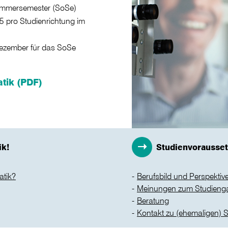
ommersemester (SoSe)
5 pro Studienrichtung im
Dezember für das SoSe
tik (PDF)
ik!
Studienvorausse
atik?
Berufsbild und Perspektiv
Meinungen zum Studieng
Beratung
Kontakt zu (ehemaligen) 