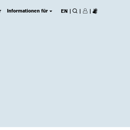
r
Informationen für
|
|
|
EN
Login/Register
(has submenu)
Suche