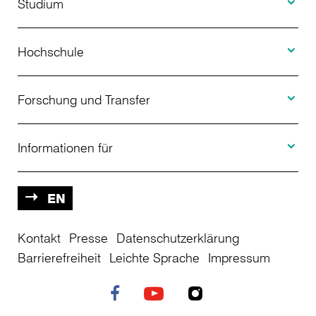
Studium
Toggle H
Studienangebot
Hochschule
Toggle F
Bewerbung
Über uns
Forschung und Transfer
Toggle I
Studienberatung
Aktuelles
Informationen für
Projekte
Weiterbildung
Veranstaltungen
Studieninteressierte
EN
Kontakt
Studienkolleg
Presse
Datenschutzerklärung
Einrichtungen
Studierende
Barrierefreiheit
Leichte Sprache
Impressum
Stellenangebote