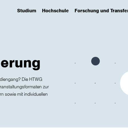
Studium
Hochschule
Forschung und Transfe
(has submenu)
(has submenu)
(has submenu)
ierung
tudiengang? Die HTWG
Veranstaltungsformaten zur
 sowie mit individuellen