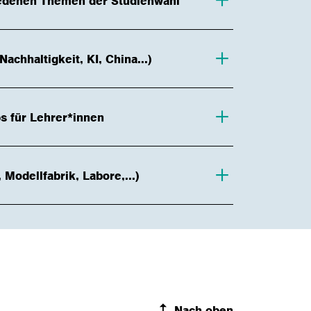
edenen Themen der Studienwahl
achhaltigkeit, KI, China...)
s für Lehrer*innen
 Modellfabrik, Labore,...)
Nach oben