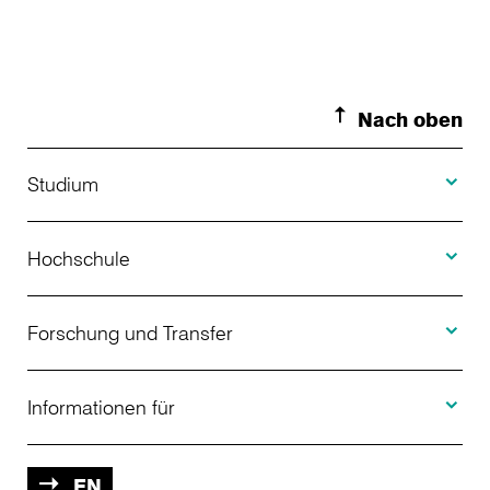
Nach oben
Toggle S
Studium
Toggle H
Studienangebot
Hochschule
Toggle F
Bewerbung
Über uns
Forschung und Transfer
Toggle I
Studienberatung
Aktuelles
Informationen für
Projekte
Weiterbildung
Veranstaltungen
Studieninteressierte
EN