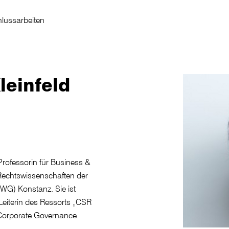
lussarbeiten
leinfeld
s Professorin für Business &
d Rechtswissenschaften der
G) Konstanz. Sie ist
Leiterin des Ressorts „CSR
 Corporate Governance.