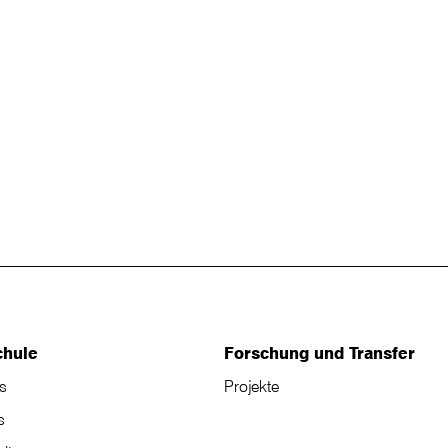
chule
Forschung und Transfer
s
Projekte
s