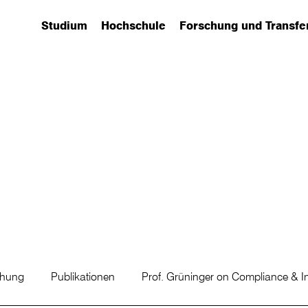
Studium
Hochschule
Forschung und Transfe
(has submenu)
(has submenu)
(has submenu)
chung
Publikationen
Prof. Grüninger on Compliance & In