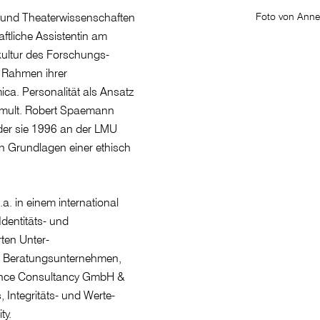
 und Theaterwissenschaften
Foto von Annet
ftliche Assistentin am
ultur des Forschungs­
m Rahmen ihrer
ica. Personalität als Ansatz
c. mult. Robert Spaemann
t der sie 1996 an der LMU
en Grundlagen einer ethisch
.a. in einem international
Identitäts- und
rten Unter­
s Beratungs­unternehmen,
llence Consultancy GmbH &
Integritäts- und Werte­
ty.