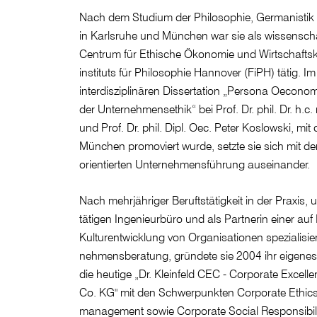
Nach dem Studium der Philosophie, Germanistik
in Karlsruhe und München war sie als wissenscha
Centrum für Ethische Ökonomie und Wirtschaftsk
instituts für Philosophie Hannover (FiPH) tätig. I
interdisziplinären Dissertation „Persona Oeconom
der Unternehmensethik“ bei Prof. Dr. phil. Dr. h.
und Prof. Dr. phil. Dipl. Oec. Peter Koslowski, mi
München promoviert wurde, setzte sie sich mit d
orientierten Unternehmensführung auseinander.
Nach mehrjähriger Beruftstätigkeit in der Praxis, u
tätigen Ingenieurbüro und als Partnerin einer auf 
Kulturentwicklung von Organisationen speziali­sie
nehmensberatung, gründete sie 2004 ihr eigene
die heutige „Dr. Kleinfeld CEC - Corporate Exce
Co. KG" mit den Schwerpunkten Corporate Ethics, 
management sowie Corporate Social Responsibili