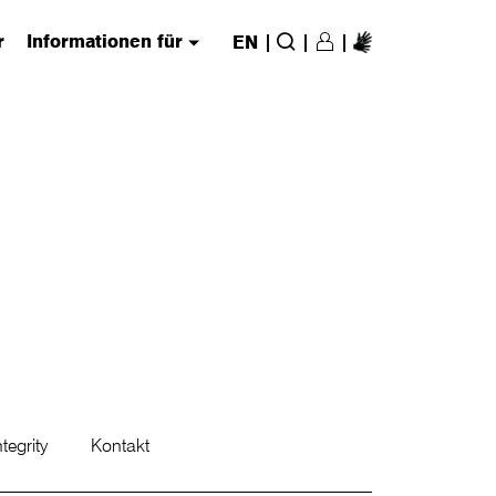
r
Informationen für
|
|
|
EN
Login/Register
(has submenu)
Suche
tegrity
Kontakt