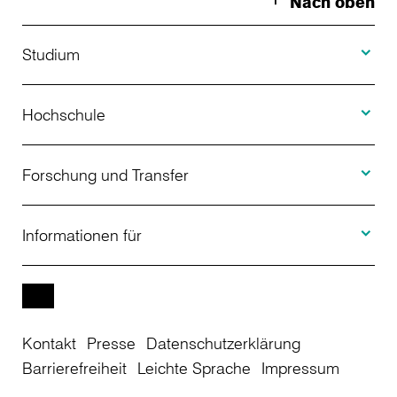
Nach oben
Toggle S
Studium
Toggle H
Studienangebot
Hochschule
Toggle F
Bewerbung
Über uns
Forschung und Transfer
Toggle I
Studienberatung
Aktuelles
Informationen für
Projekte
Weiterbildung
Veranstaltungen
Studieninteressierte
EN
Kontakt
Presse
Datenschutzerklärung
Studienkolleg
Einrichtungen
Studierende
Barrierefreiheit
Leichte Sprache
Impressum