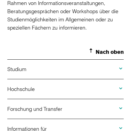
Rahmen von Informationsveranstaltungen,
Beratungsgesprächen oder Workshops über die
Studienmöglichkeiten im Allgemeinen oder zu
speziellen Fächern zu informieren.
Nach oben
Toggle S
Studium
Toggle H
Studienangebot
Hochschule
Toggle F
Bewerbung
Über uns
Forschung und Transfer
Toggle I
Studienberatung
Aktuelles
Informationen für
Projekte