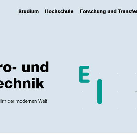
Studium
Hochschule
Forschung und Transfe
(has submenu)
(has submenu)
(has submenu)
ro- und
echnik
Hirn der modernen Welt