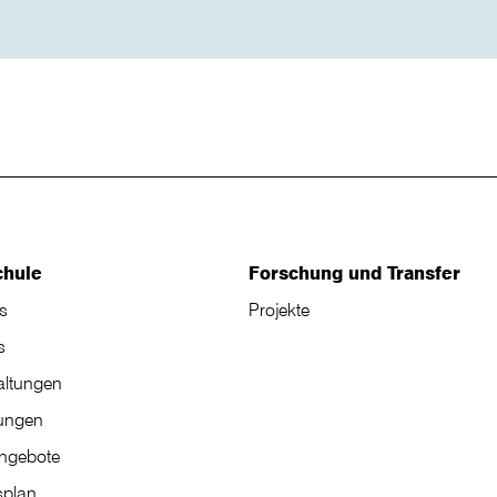
chule
Forschung und Transfer
s
Projekte
s
altungen
tungen
angebote
plan