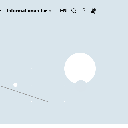
r
Informationen für
EN
|
|
|
Login/Register
(has submenu)
Suche