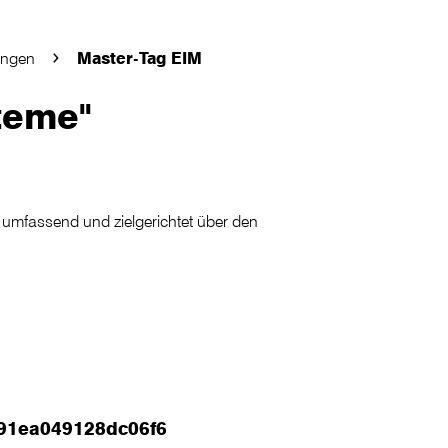
ungen
Master-Tag EIM
teme"
 umfassend und zielgerichtet über den
091ea049128dc06f6