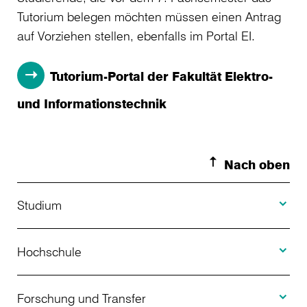
Tutorium belegen möchten müssen einen Antrag
auf Vorziehen stellen, ebenfalls im Portal EI.
Tutorium-Portal der Fakultät Elektro-
und Informationstechnik
Nach oben
Toggle S
Studium
Toggle H
Studienangebot
Hochschule
Toggle F
Bewerbung
Über uns
Forschung und Transfer