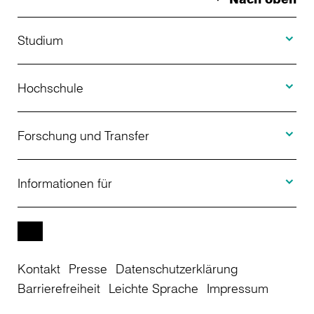
Toggle S
Studium
Toggle H
Studienangebot
Hochschule
Toggle F
Bewerbung
Über uns
Forschung und Transfer
Toggle I
Studienberatung
Aktuelles
Informationen für
Projekte
Weiterbildung
Veranstaltungen
Studieninteressierte
EN
Kontakt
Presse
Datenschutzerklärung
Studienkolleg
Einrichtungen
Studierende
Barrierefreiheit
Leichte Sprache
Impressum