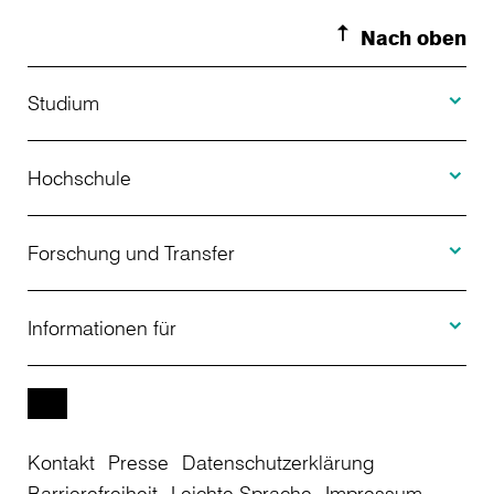
Nach oben
Toggle S
Studium
Toggle H
Studienangebot
Hochschule
Toggle F
Bewerbung
Über uns
Forschung und Transfer
Toggle I
Studienberatung
Aktuelles
Informationen für
Projekte
Weiterbildung
Veranstaltungen
Studieninteressierte
EN
Kontakt
Presse
Datenschutzerklärung
Studienkolleg
Einrichtungen
Studierende
Barrierefreiheit
Leichte Sprache
Impressum