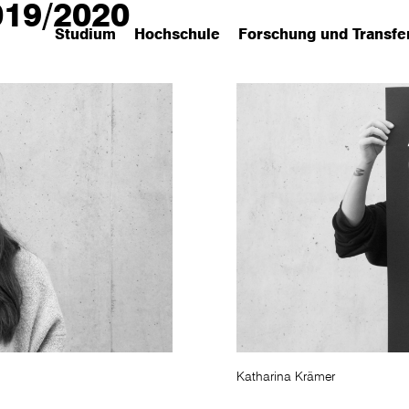
019/2020
Studium
Hochschule
Forschung und Transfe
(has submenu)
(has submenu)
(has submenu)
Katharina Krämer