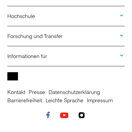
Toggle H
Studienangebot
Hochschule
Toggle F
Bewerbung
Über uns
Forschung und Transfer
Toggle I
Studienberatung
Aktuelles
Informationen für
Projekte
Weiterbildung
Veranstaltungen
Studieninteressierte
EN
Kontakt
Presse
Datenschutzerklärung
Studienkolleg
Einrichtungen
Studierende
Barrierefreiheit
Leichte Sprache
Impressum
Stellenangebote