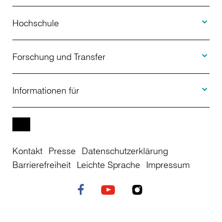
Toggle H
Studienangebot
Hochschule
Toggle F
Bewerbung
Über uns
Forschung und Transfer
Toggle I
Studienberatung
Aktuelles
Informationen für
Projekte
Weiterbildung
Veranstaltungen
Studieninteressierte
EN
Kontakt
Presse
Datenschutzerklärung
Studienkolleg
Einrichtungen
Studierende
Barrierefreiheit
Leichte Sprache
Impressum
Stellenangebote
Campusplan