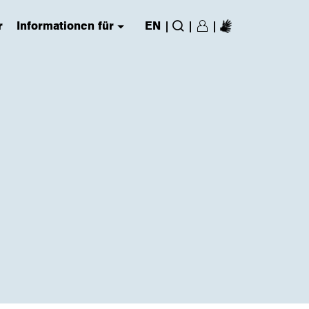
r
Informationen für
EN
|
|
|
Login/Register
(has submenu)
Suche