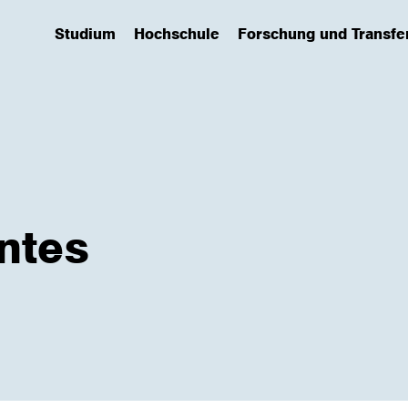
Studium
Hochschule
Forschung und Transfe
(has submenu)
(has submenu)
(has submenu)
entes