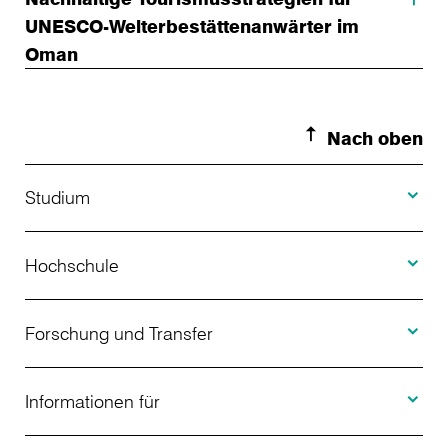
UNESCO-Welterbestättenanwärter im
Oman
Nach oben
Toggle S
Studium
Toggle H
Studienangebot
Hochschule
Toggle F
Bewerbung
Über uns
Forschung und Transfer
Toggle I
Studienberatung
Aktuelles
Informationen für
Projekte