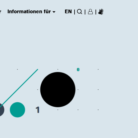
r
Informationen für
EN
|
|
|
Login/Register
(has submenu)
Suche