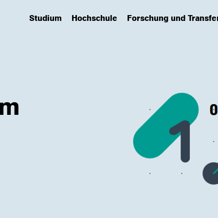
Studium
Hochschule
Forschung und Transfe
(has submenu)
(has submenu)
(has submenu)
um