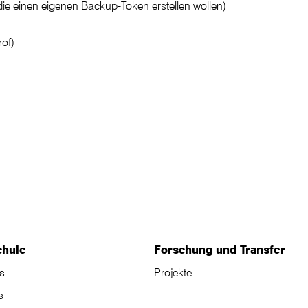
 die einen eigenen Backup-Token erstellen wollen)
rof)
chule
Forschung und Transfer
s
Projekte
s