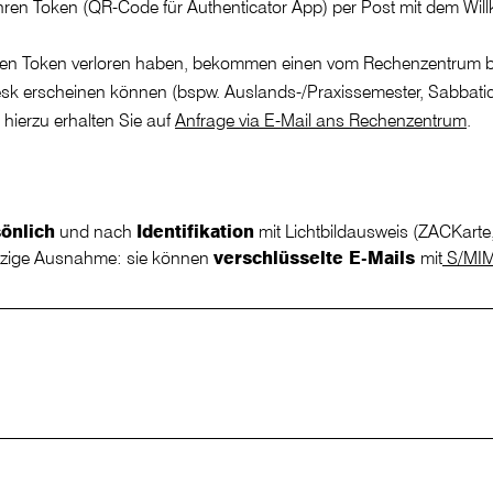
ihren Token (QR-Code für Authenticator App) per Post mit dem Wi
ihren Token verloren haben, bekommen einen vom Rechenzentrum
sk erscheinen können (bspw. Auslands-/Praxissemester, Sabbati
 hierzu erhalten Sie auf
Anfrage via E-Mail ans Rechenzentrum
.
önlich
und nach
Identifikation
mit Lichtbildausweis (ZACKarte
nzige Ausnahme: sie können
verschlüsselte E-Mails
mit
S/MI