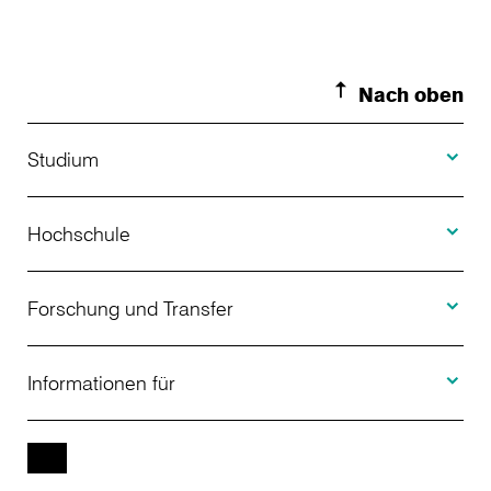
Nach oben
Toggle S
Studium
Toggle H
Studienangebot
Hochschule
Toggle F
Bewerbung
Über uns
Forschung und Transfer
Toggle I
Studienberatung
Aktuelles
Informationen für
Projekte
Weiterbildung
Veranstaltungen
Studieninteressierte
EN