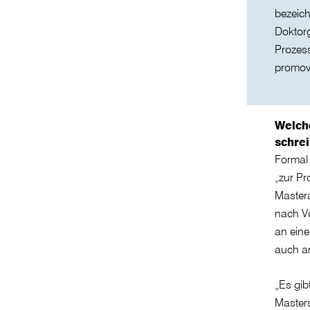
bezeich
Doktor
Prozess
promovi
Welch
schre
Formal 
„zur Pr
Mastera
nach V
an eine
auch a
„Es gib
Masters