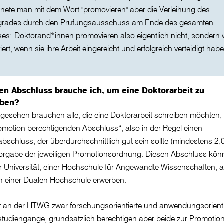
nete man mit dem Wort "promovieren" aber die Verleihung des
grades durch den Prüfungsausschuss am Ende des gesamten
es: Doktorand*innen promovieren also eigentlich nicht, sondern
ert, wenn sie ihre Arbeit eingereicht und erfolgreich verteidigt habe
en Abschluss brauche ich, um eine Doktorarbeit zu
iben?
gesehen brauchen alle, die eine Doktorarbeit schreiben möchten,
omotion berechtigenden Abschluss“, also in der Regel einen
bschluss, der überdurchschnittlich gut sein sollte (mindestens 2,0
orgabe der jeweiligen Promotionsordnung. Diesen Abschluss kön
r Universität, einer Hochschule für Angewandte Wissenschaften, 
n einer Dualen Hochschule erwerben.
t an der HTWG zwar forschungsorientierte und anwendungsorienti
tudiengänge, grundsätzlich berechtigen aber beide zur Promotion