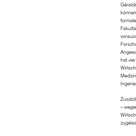
Géraldi
können 
formale
Fakultä
voraus
Forsch
Angewa
hat vie
Wirtsch
Medizin
Ingenie
Zusätzl
– wegen
Wirtsch
zugela