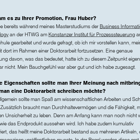
am es zu Ihrer Promotion, Frau Huber?
be bereits während meines Masterstudiums der
Business Informat
logy
an der HTWG am
Konstanzer Institut für Prozesssteuerung
an
ule gearbeitet und wurde gefragt, ob ich mir vorstellen kann, me
it dort im Rahmen einer Doktorarbeit fortzusetzen. Eine genaue
lung davon, was das bedeutet, hatte ich zu diesem Zeitpunkt eigent
r nicht. Mein Bauchgefühl war aber gut und ich habe zugesagt.
e Eigenschaften sollte man Ihrer Meinung nach mitbrin
man eine Doktorarbeit schreiben möchte?
lgemein sollte man Spaß am wissenschaftlichen Arbeiten und Sc
Zusätzlich braucht man Durchhaltevermögen und die Fähigkeit, mi
n Unsicherheit zu leben. Denn am Anfang kann man noch nicht w
 wie das Endprodukt aussehen wird. Ich habe zudem kumulativ
ert, das heißt meine Doktorarbeit bestand aus mehreren Artikeln, d
magazinen veröffentlichen musste. In der Regel werden diese erst