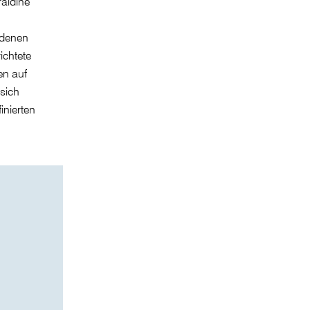
raldine
 denen
ichtete
en auf
sich
inierten