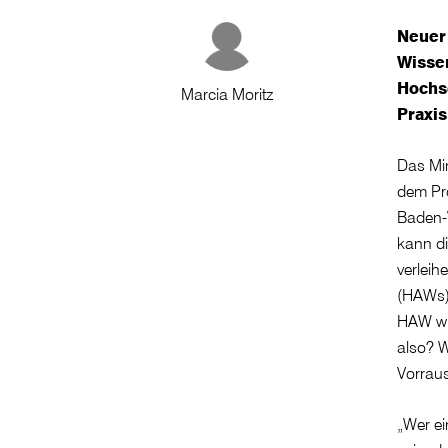
Neuer
Wisse
Hochs
Marcia Moritz
Praxis
Das Mi
dem Pr
Baden-
kann d
verlei
(HAWs) 
HAW wie
also? W
Vorrau
„Wer ei