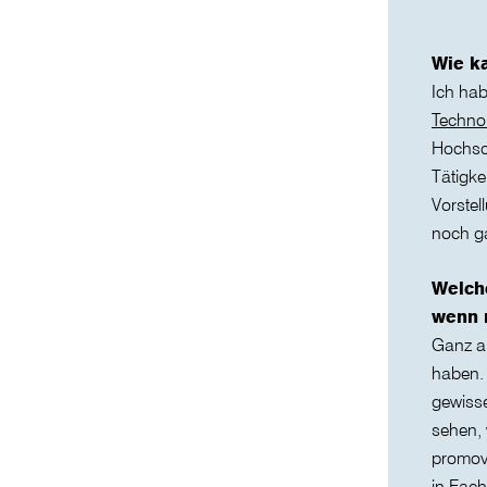
Wie k
Ich ha
Techno
Hochsch
Tätigke
Vorstel
noch ga
Welch
wenn 
Ganz al
haben. 
gewisse
sehen,
promovi
in Fach