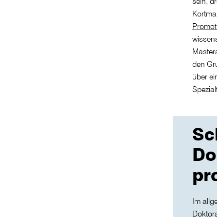
sein, d
Kortma
Promot
wissens
Mastera
den Gr
über ei
Spezia
Sc
Do
pr
Im allg
Doktora