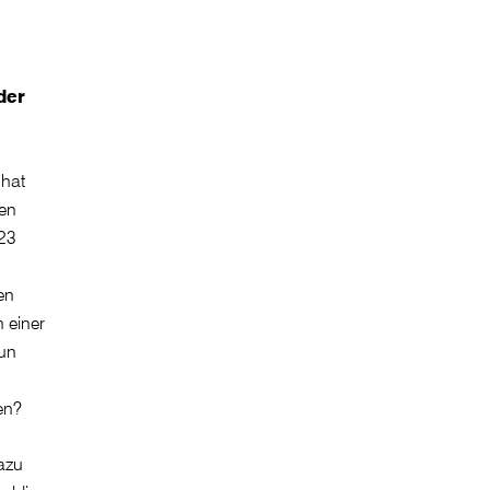
der
 hat
en
023
en
 einer
nun
en?
dazu