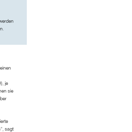
 werden
n.
 einen
), je
nen sie
aber
erte
“, sagt