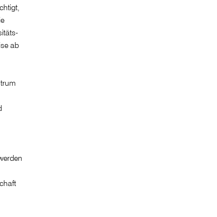
htigt,
ie
itäts-
ise ab
ntrum
d
e werden
chaft