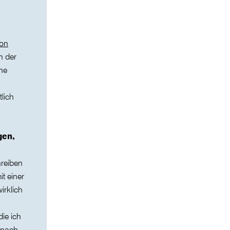
ion
 der
ine
lich
gen,
hreiben
t einer
irklich
ie ich
 nach