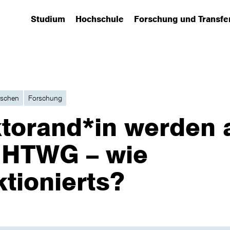
Studium
Hochschule
Forschung und Transfe
(has submenu)
(has submenu)
(has submenu)
schen
Forschung
torand*in werden 
 HTWG – wie
ktionierts?