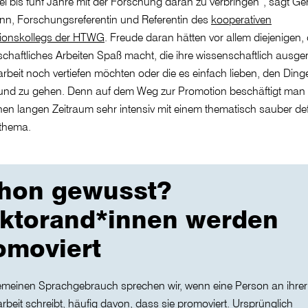
rei bis fünf Jahre mit der Forschung daran zu verbringen“, sagt Gé
nn, Forschungsreferentin und Referentin des
kooperativen
ionskollegs der HTWG
. Freude daran hätten vor allem diejenigen,
chaftliches Arbeiten Spaß macht, die ihre wissenschaftlich ausger
rbeit noch vertiefen möchten oder die es einfach lieben, den Ding
und zu gehen. Denn auf dem Weg zur Promotion beschäftigt man 
nen langen Zeitraum sehr intensiv mit einem thematisch sauber def
lthema.
hon gewusst?
ktorand*innen werden
omoviert
emeinen Sprachgebrauch sprechen wir, wenn eine Person an ihrer
rbeit schreibt, häufig davon, dass sie promoviert. Ursprünglich