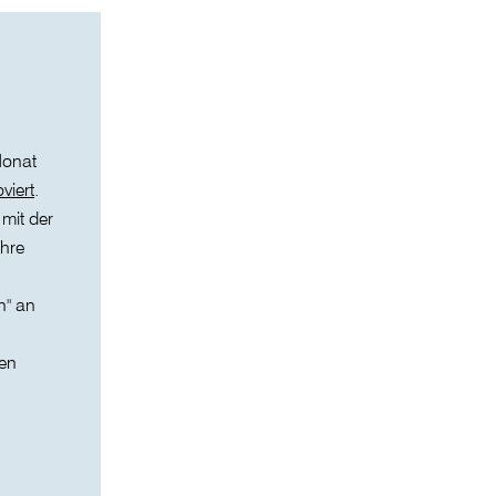
Monat
viert
.
 mit der
ihre
n" an
ren