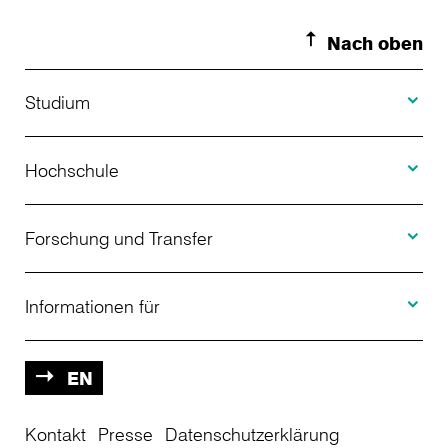
Nach oben
Toggle S
Studium
Toggle H
Studienangebot
Hochschule
Toggle F
Bewerbung
Über uns
Forschung und Transfer
Toggle I
Studienberatung
Aktuelles
Informationen für
Projekte
Weiterbildung
Veranstaltungen
Studieninteressierte
EN
Kontakt
Studienkolleg
Presse
Datenschutzerklärung
Einrichtungen
Studierende