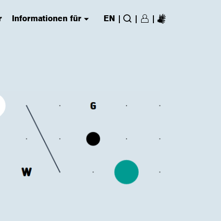
r
Informationen für
EN
|
|
|
Login/Register
(has submenu)
Suche