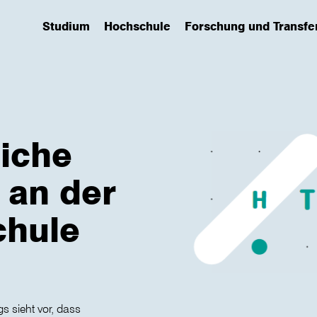
Studium
Hochschule
Forschung und Transfe
(has submenu)
(has submenu)
(has submenu)
iche
 an der
hule
 sieht vor, dass