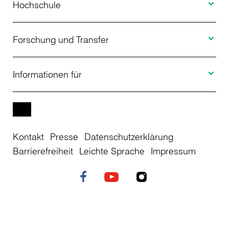
Studienangebot
Hochschule
Toggle F
Bewerbung
Über uns
Forschung und Transfer
Toggle I
Studienberatung
Aktuelles
Informationen für
Projekte
Weiterbildung
Veranstaltungen
Studieninteressierte
EN
Kontakt
Presse
Datenschutzerklärung
Studienkolleg
Einrichtungen
Studierende
Barrierefreiheit
Leichte Sprache
Impressum
Stellenangebote
Campusplan