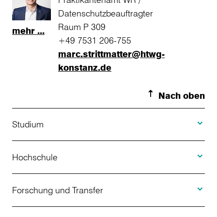
Datenschutzbeauftragter
Raum P 309
mehr ...
+49 7531 206-755
marc.strittmatter@htwg-
konstanz.de
Nach oben
Toggle S
Studium
Toggle H
Studienangebot
Hochschule
Toggle F
Bewerbung
Über uns
Forschung und Transfer
Toggle I