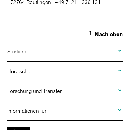
72764 Reutlingen; +49 7121 - 336 131
Nach oben
Toggle S
Studium
Toggle H
Studienangebot
Hochschule
Toggle F
Bewerbung
Über uns
Forschung und Transfer
Toggle I
Studienberatung
Aktuelles
Informationen für
Projekte
Weiterbildung
Veranstaltungen
Studieninteressierte