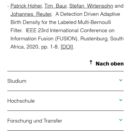
Patrick Hoher
,
Tim Baur
,
Stefan Wirtensohn
and
Johannes Reuter
. A Detection Driven Adaptive
Birth Density for the Labeled Multi-Bernoulli
Filter. IEEE 23rd International Conference on
Information Fusion (FUSION), Rustenburg, South
Africa, 2020, pp. 1-8. [
DOI
].
Nach oben
Toggle S
Studium
Toggle H
Studienangebot
Hochschule
Toggle F
Bewerbung
Über uns
Forschung und Transfer