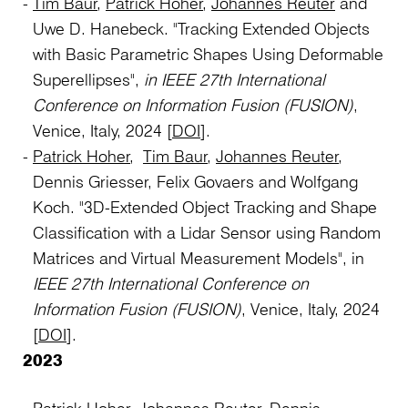
Tim Baur
,
Patrick Hoher
,
Johannes Reuter
and
Uwe D. Hanebeck. "Tracking Extended Objects
with Basic Parametric Shapes Using Deformable
Superellipses",
in IEEE 27th International
Conference on Information Fusion (FUSION)
,
Venice, Italy, 2024 [
DOI
].
Patrick Hoher
,
Tim Baur
,
Johannes Reuter
,
Dennis Griesser, Felix Govaers and Wolfgang
Koch. "3D-Extended Object Tracking and Shape
Classification with a Lidar Sensor using Random
Matrices and Virtual Measurement Models", in
IEEE 27th International Conference on
Information Fusion (FUSION)
, Venice, Italy, 2024
[
DOI
].
2023
Patrick Hoher
,
Johannes Reuter
, Dennis