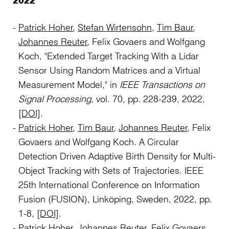
Patrick Hoher
,
Stefan Wirtensohn
,
Tim Baur
,
Johannes Reuter
, Felix Govaers and Wolfgang
Koch, "Extended Target Tracking With a Lidar
Sensor Using Random Matrices and a Virtual
Measurement Model," in
IEEE Transactions on
Signal Processing
, vol. 70, pp. 228-239, 2022,
[DOI]
.
Patrick Hoher
,
Tim Baur
,
Johannes Reuter
, Felix
Govaers and Wolfgang Koch. A Circular
Detection Driven Adaptive Birth Density for Multi-
Object Tracking with Sets of Trajectories. IEEE
25th International Conference on Information
Fusion (FUSION), Linköping, Sweden, 2022, pp.
1-8,
[DOI]
.
Patrick Hoher
,
Johannes Reuter
, Felix Govaers