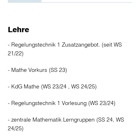
Systemdynamik an der HTWG Konstanz
Bachelorthesis bei der Diehl Defence GmbH
Wissenschaftlicher Mitarbeiter am Institut fü
Überlingen
Systemdynamik an der HTWG Konstanz
Thema: “Akustische Detektion von kleinen,
Lehre
Bachelorstudium Elektro- und Informationstechnik
unbemannten Flugobjekten”
(B.Eng.) HTWG Konstanz
- Regelungstechnik 1 Zusatzangebot. (seit WS
21/22)
- Mathe Vorkurs (SS 23)
- KdG Mathe (WS 23/24 , WS 24/25)
- Regelungstechnik 1 Vorlesung (WS 23/24)
- zentrale Mathematik Lerngruppen (SS 24, WS
24/25)