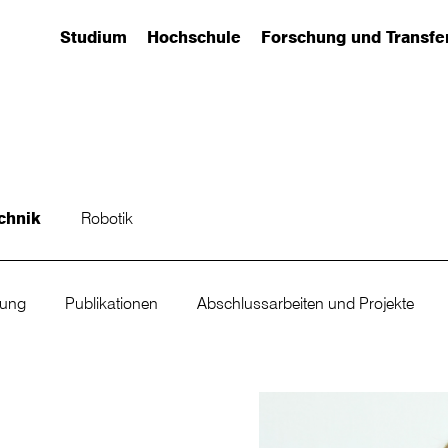
Studium
Hochschule
Forschung und Transfe
(has submenu)
(has submenu)
(has submenu)
chnik
Robotik
hung
Publikationen
Abschlussarbeiten und Projekte