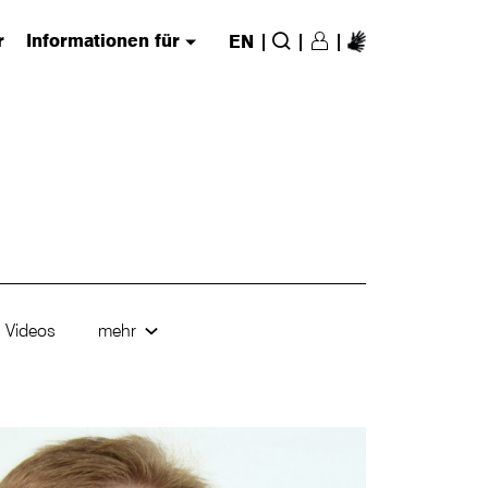
r
Informationen für
|
|
|
EN
Login/Register
(has submenu)
Suche
Videos
mehr