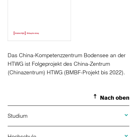
Das China-Kompetenzzentrum Bodensee an der
HTWG ist Folgeprojekt des China-Zentrum
(Chinazentrum) HTWG (BMBF-Projekt bis 2022).
Nach oben
Toggle S
Studium
Toggle H
Studienangebot
Hochschule