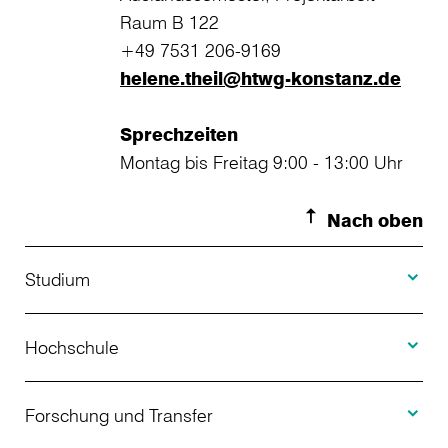
Raum B 122
+49 7531 206-9169
helene.theil@htwg-konstanz.de
Sprechzeiten
Montag bis Freitag 9:00 - 13:00 Uhr
Nach oben
Toggle S
Studium
Toggle H
Studienangebot
Hochschule
Toggle F
Bewerbung
Über uns
Forschung und Transfer