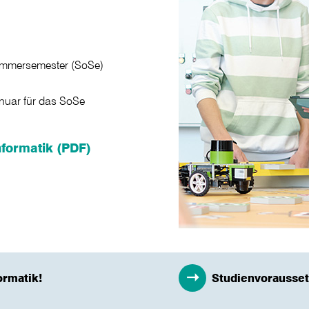
ommersemester (SoSe)
anuar für das SoSe
formatik (PDF)
ormatik!
Studienvorausse