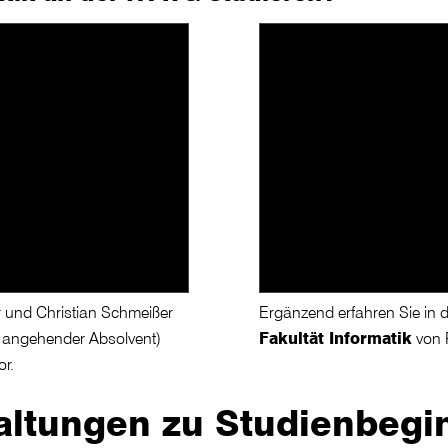
er und Christian Schmeißer
Ergänzend erfahren Sie in 
 angehender Absolvent)
Fakultät Informatik
von P
or.
altungen zu Studienbegi