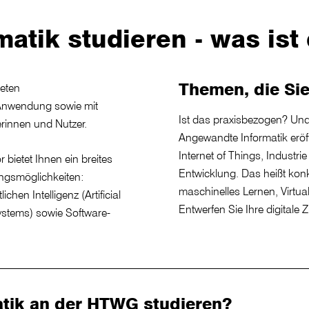
atik studieren - was ist
Themen, die Si
reten
 Anwendung sowie mit
Ist das praxisbezogen? Und
rinnen und Nutzer.
Angewandte Informatik eröffn
Internet of Things, Industr
bietet Ihnen ein breites
Entwicklung. Das heißt kon
ungsmöglichkeiten:
maschinelles Lernen, Virtua
hen Intelligenz (Artificial
Entwerfen Sie Ihre digitale Z
ystems) sowie Software-
ik an der HTWG studieren?