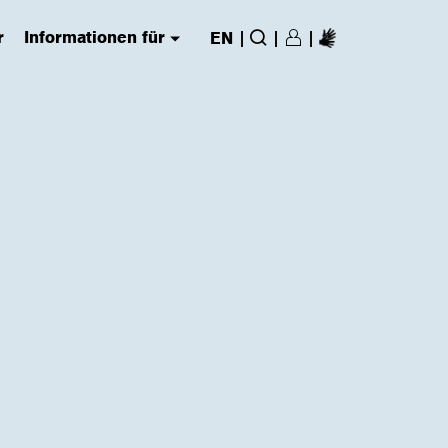
r
Informationen für
|
|
|
EN
Login/Register
(has submenu)
Suche