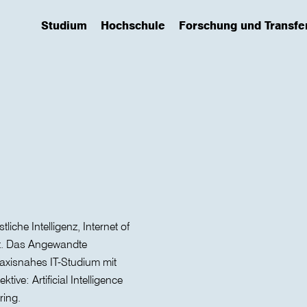
Studium
Hochschule
Forschung und Transfe
(has submenu)
(has submenu)
(has submenu)
iche Intelligenz, Internet of
it. Das Angewandte
raxisnahes IT-Studium mit
ive: Artificial Intelligence
ring.