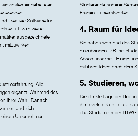
 winzigsten eingebetteten
Studierende höherer Semeste
operierenden
Fragen zu beantworten.
nd kreativer Software für
4. Raum für Ide
 erfüllt, wird weiter
rmatiker ausgezeichnete
Sie haben während des Stud
ft mitzuwirken.
einzubringen, z.B. bei stud
Abschlussarbeit. Einige un
mit ihren Ideen nach dem S
5. Studieren, 
strieerfahrung. Alle
ungen ergänzt. Während des
Die direkte Lage der Hochs
men Ihrer Wahl. Danach
ihren vielen Bars in Laufn
 wählen und sich
das Studium an der HTWG zus
 in einem Unternehmen