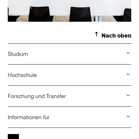
Nach oben
Toggle S
Studium
Toggle H
Studienangebot
Hochschule
Toggle F
Bewerbung
Über uns
Forschung und Transfer
Toggle I
Studienberatung
Aktuelles
Informationen für
Projekte
Weiterbildung
Veranstaltungen
Studieninteressierte
EN