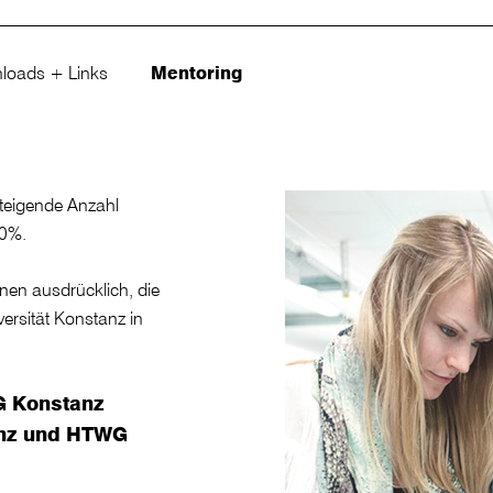
loads + Links
Mentoring
steigende Anzahl
30%.
nen ausdrücklich, die
rsität Konstanz in
G Konstanz
nz und HTWG