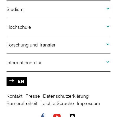
Toggle S
Studium
Toggle H
Studienangebot
Hochschule
Toggle F
Bewerbung
Über uns
Forschung und Transfer
Toggle I
Studienberatung
Aktuelles
Informationen für
Projekte
Weiterbildung
Veranstaltungen
Studieninteressierte
EN
Kontakt
Studienkolleg
Presse
Datenschutzerklärung
Einrichtungen
Studierende
Barrierefreiheit
Leichte Sprache
Impressum
Stellenangebote