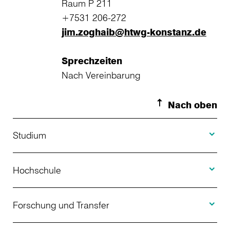
Raum P 211
+7531 206-272
jim.zoghaib@htwg-konstanz.de
Sprechzeiten
Nach Vereinbarung
Nach oben
Toggle S
Studium
Toggle H
Studienangebot
Hochschule
Toggle F
Bewerbung
Über uns
Forschung und Transfer
Toggle I