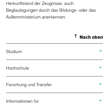
Herkunftsland der Zeugnisse, auch
Beglaubigungen durch das Bildungs- oder das
Außenministerium anerkennen.
Nach oben
Toggle S
Studium
Toggle H
Studienangebot
Hochschule
Toggle F
Bewerbung
Über uns
Forschung und Transfer
Toggle I
Studienberatung
Aktuelles
Informationen für
Projekte