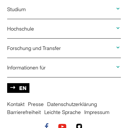
Toggle S
Studium
Toggle H
Studienangebot
Hochschule
Toggle F
Bewerbung
Über uns
Forschung und Transfer
Toggle I
Studienberatung
Aktuelles
Informationen für
Projekte
Weiterbildung
Veranstaltungen
Studieninteressierte
EN
Kontakt
Studienkolleg
Presse
Datenschutzerklärung
Einrichtungen
Studierende
Barrierefreiheit
Leichte Sprache
Impressum
Stellenangebote