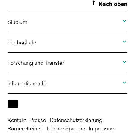
Nach oben
Toggle S
Studium
Toggle H
Studienangebot
Hochschule
Toggle F
Bewerbung
Über uns
Forschung und Transfer
Toggle I
Studienberatung
Aktuelles
Informationen für
Projekte
Weiterbildung
Veranstaltungen
Studieninteressierte
EN
Kontakt
Presse
Datenschutzerklärung
Studienkolleg
Einrichtungen
Studierende
Barrierefreiheit
Leichte Sprache
Impressum