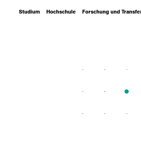
Studium
Hochschule
Forschung und Transfe
(has submenu)
(has submenu)
(has submenu)