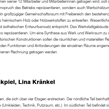
en seiner 12 Mitarbeiter und Mitarbeiterinnen getragen wird, sol
pruch des Betriebs repräsentieren, sondern auch Wertschätzung 
l ein großzügiger Gemeinschaftsraum mit Freibereich den bestehe
heimischem Holz oder Holzwerkstoffen zu entwerfen. Wesentliches 
nd ästhetischen Entwurfsansatz entspricht. Das Werkstattgebäud
s repräsentieren. Um eine Synthese aus Werk und Werkraum zu sc
torischen Konstruktionen sollen die räumlichen und materiellen R
oll den Funktionen und Anforderungen der einzelnen Räume angem
uherren Rechnung getragen werden.
kpiel, Lina Kränkel
, die sich über vier Etagen erstrecken. Der nördliche Teil beinhalt
kleiden, Technik, Putzraum, etc.). Im südlichen Teil befindet sic